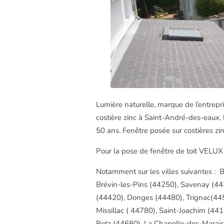
Lumière naturelle, marque de l’entrepri
costière zinc à Saint-André-des-eaux, 
50 ans. Fenêtre posée
sur costières zin
Pour la pose de fenêtre de toit VELUX 
Notamment sur les villes suivantes :
Brévin-les-Pins (44250), Savenay (44
(44420), Donges (44480), Trignac(445
Missillac ( 44780), Saint-Joachim (4
Retz (44680), La Chapelle-des-Marais