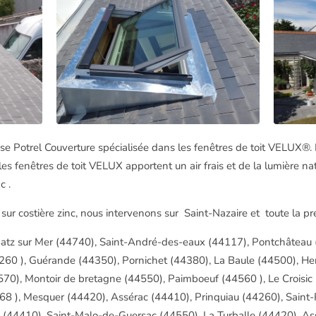
se Potrel Couverture spécialisée dans les fenêtres de toit
VELUX
®.
l
es fenêtres de toit VELUX apportent un air frais et de la lumière na
c .
sur costière zinc, nous intervenons sur
Saint-Nazaire et toute la pr
 Batz sur Mer (44740), Saint-André-des-eaux (44117), Pontchâteau 
260 ), Guérande (44350), Pornichet (44380), La Baule (44500), Her
70), Montoir de bretagne (44550), Paimboeuf (44560 ), Le Croisic 
4168 ), Mesquer (44420), Assérac (44410), Prinquiau (44260), Sai
 (44410), Saint-Malo-de-Guersac (44550), La Turballe (44420), As