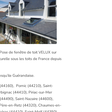
Pose de fenêtre de toit VELUX sur
turelle sous les toits de France depuis
esqu’ile Guérandaise.
(44160), Pornic (44210), Saint-
bignac (44410), Piriac-sur-Mer
(44490), Saint-Nazaire (44600),
nt-Père-en-Retz (44320), Chaumes-en-
sérac (44410), Saint-Molf (44350),